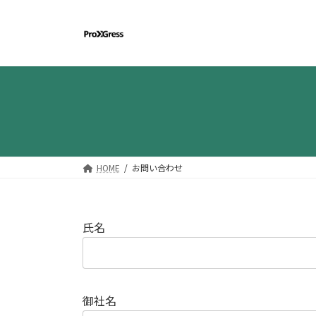
コ
ナ
ン
ビ
テ
ゲ
ン
ー
ツ
シ
へ
ョ
ス
ン
キ
に
ッ
移
プ
動
HOME
お問い合わせ
氏名
御社名